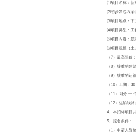
⑴项目名称：新
⑵初步发包方案编号
⑶项目地点：下
⑷项目类型：工
⑸项目内容：新
⑹项目规模（土方
（7）最高限价：
（8）核准的建
（9）核准的运输时
（10）工期：3
（11）划分 一
（12）运输线
4、本招标项目
5、报名条件：
（1）申请人资