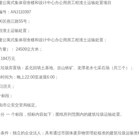
建公寓式集体宿舍楼和设计中心办公用房工程渣土运输处置项目
：ANJ110397
关区燕江路55号；
程渣土运输处置；
建公寓式集体宿舍楼和设计中心办公用房工程渣土运输处置；
量）： 24509立方米；
184万元
筑垃圾弃置场：孟北回填土基地、吉山铁矿、龙潭老水七采石场（共三个）；
间为：晚上22:00至凌晨6:00；
0日历天；
 个标段；
路由市公安交管局核定。
共分 一 个标段，招标内容如下：图纸所列范围内的建筑垃圾运输处置。
格条件：独立的企业法人；具有通过市固体废弃物管理处核准的建筑垃圾运输资