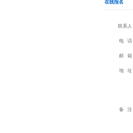
在线报名
联系人
电 话
邮 箱
地 址
备 注