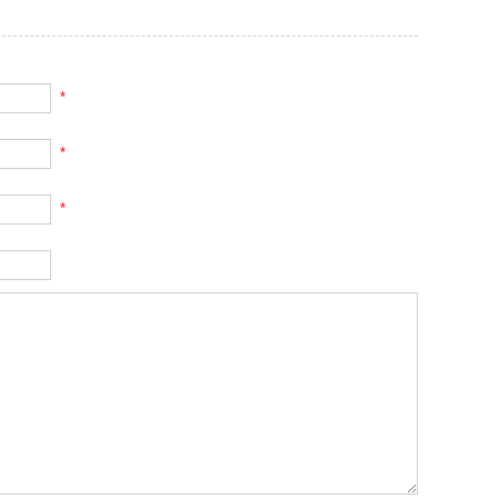
*
*
*