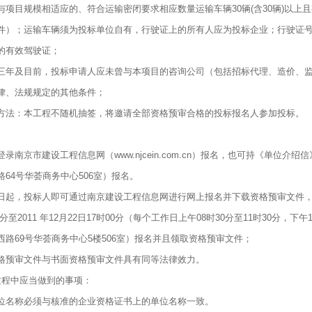
与项目规模相适应的、符合运输密闭要求相应数量运输车辆30辆(含30辆)以
件）；运输车辆须为投标单位自有，行驶证上的所有人应为投标企业；行驶证号
的有效驾驶证；
三年及目前，投标申请人应未曾与本项目的咨询公司（包括招标代理、造价、
律、法规规定的其他条件；
方法：本工程不随机抽签，将邀请全部资格预审合格的投标报名人参加投标。
录南京市建设工程信息网（www.njcein.com.cn）报名，也可持《单
64号华荟商务中心506室）报名。
起，投标人即可通过南京建设工程信息网进行网上报名并下载资格预审文件，网上报名
30分至2011 年12月22日17时00分（每个工作日上午08时30分至11时30分
西路69号华荟商务中心5楼506室）报名并且领取资格预审文件；
格预审文件与书面资格预审文件具有同等法律效力。
过程中应当做到的事项：
位名称必须与核准的企业资格证书上的单位名称一致。