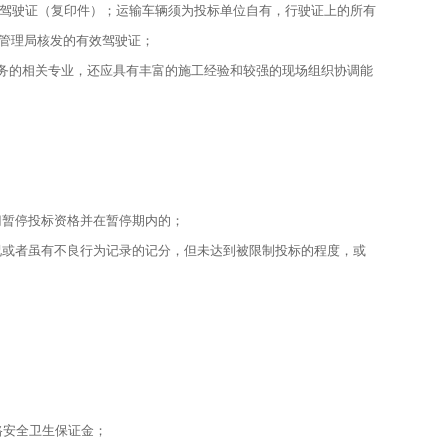
驶员驾驶证（复印件）；运输车辆须为投标单位自有，行驶证上的所有
通管理局核发的有效驾驶证；
务的相关专业，还应具有丰富的施工经验和较强的现场组织协调能
门暂停投标资格并在暂停期内的；
况或者虽有不良行为记录的记分，但未达到被限制投标的程度，或
路安全卫生保证金；