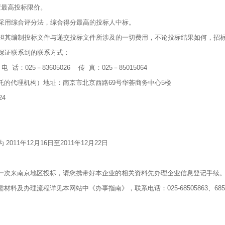
置最高投标限价。
标采用综合评分法，综合得分最高的投标人中标。
承担其编制投标文件与递交投标文件所涉及的一切费用，不论投标结果如何，招
以保证联系到的联系方式：
 话：025－83605026 传 真：025－85015064
托的代理机构）地址：南京市北京西路69号华荟商务中心5楼
24
2011年12月16日至2011年12月22日
一次来南京地区投标，请您携带好本企业的相关资料先办理企业信息登记手续。各
材料及办理流程详见本网站中《办事指南》，联系电话：025-68505863、6