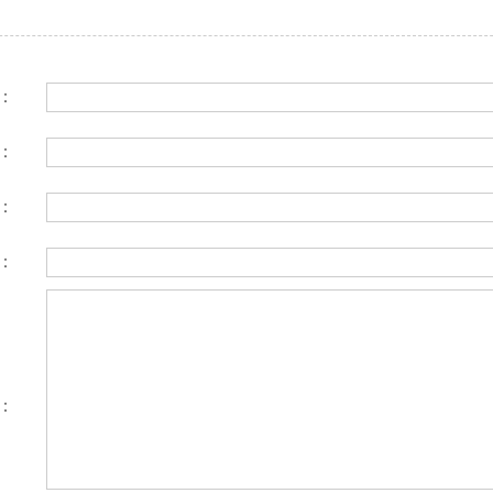
：
：
：
：
：