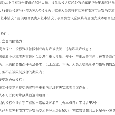
含30辆)以上且有符合要求的驾驶人员。提供拟投入运输处置的车辆行驶证和驾
；行驶证号牌号码需为苏A-X号段头；驾驶人员需持有江苏省南京市公安局交
人基本情况：提供项目负责人基本情况，项目负责人必须具有全面完成本项目任
格条件：
订立合同的能力；
责令停业、投标资格被限制或者财产被接管、冻结和破产状态；
因骗取中标或者严重违约以及发生重大质量、安全生产事故等问题，被有关部
辆、人员的资格条件满足要求，以上企业、车辆、人员无被限制参与投标的情
，但不在被限制投标的期限内；
接受联合体投标；
审文件要求所提交的资料中重要内容没有失实或者弄虚作假；
人不可以同时承接其他运输项目；
期内投标企业在手工程渣土运输处置项目（含本项目）不得多于2个；
人已向江苏省南京市公安局交通管理局缴纳50万元南京市建筑垃圾运输作业道