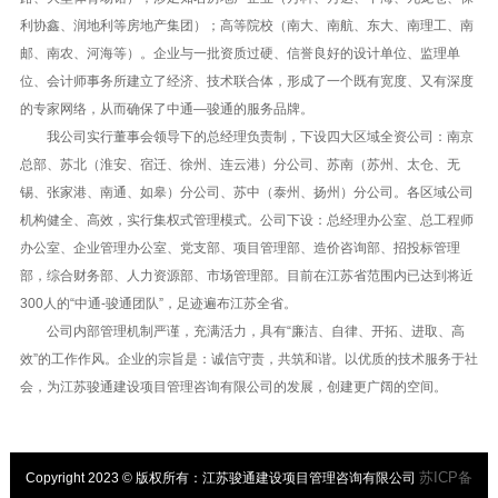
利协鑫、润地利等房地产集团）；高等院校（南大、南航、东大、南理工、南
邮、南农、河海等）。企业与一批资质过硬、信誉良好的设计单位、监理单
位、会计师事务所建立了经济、技术联合体，形成了一个既有宽度、又有深度
的专家网络，从而确保了中通—骏通的服务品牌。
我公司实行董事会领导下的总经理负责制，下设四大区域全资公司：南京
总部、苏北（淮安、宿迁、徐州、连云港）分公司、苏南（苏州、太仓、无
锡、张家港、南通、如皋）分公司、苏中（泰州、扬州）分公司。各区域公司
机构健全、高效，实行集权式管理模式。公司下设：总经理办公室、总工程师
办公室、企业管理办公室、党支部、项目管理部、造价咨询部、招投标管理
部，综合财务部、人力资源部、市场管理部。目前在江苏省范围内已达到将近
300人的“中通-骏通团队”，足迹遍布江苏全省。
公司内部管理机制严谨，充满活力，具有“廉洁、自律、开拓、进取、高
效”的工作作风。企业的宗旨是：诚信守责，共筑和谐。以优质的技术服务于社
会，为江苏骏通建设项目管理咨询有限公司的发展，创建更广阔的空间。
苏ICP备
Copyright 2023 © 版权所有：江苏骏通建设项目管理咨询有限公司