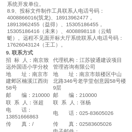
系统开发单位。
8.9、投标文件制作工具联系人电话号码：
4008866016(筑龙)、18913962477，
18913962455（益得）、15305186455，
15305186416（未来）、4008898118（云蜻
蜓）。远程不见面开标大厅系统联系人电话号码：
17626043124（王工）。
9. 联系方式
招 标 人：南京致
代理机构：江苏骏通建设项目
远外国语小学分校
管理咨询有限公司
地 址：南京市
地 址：南京市鼓楼区中山
建邺区楠溪江西街
北路346号老学堂创意园58号楼
58号
9层
邮 编：210000
邮 编：210000
联 系 人：张超
联 系 人：张杨
电 话：
电 话：025-83605026
13851666863
传 真：/
传 真：02583605026
电子邮件：