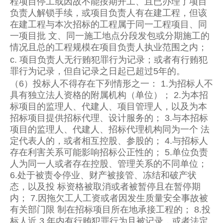
程项目停工或因故不能按期开工、且已办理了项目
负责人解锁手续，或项目负责人有在建工程，但该
在建工程与本次招标的工程属于同一工程项目、同
一项目批 文、同一施工地点分段发包或分期施工的
情况且总的工程规模在项目负责人执业范围之内；
c. 项目负责人无行贿犯罪行为记录；或者有行贿犯
罪行为记录，但自记录之日起已超过5年的。
（6）投标人不得存在下列情形之一： 1.为招标人不
具有独立法人资格的附属机构（单位）； 2.为本招
标项目的监理人、代建人、项目管理人，以及为本
招标项目提供招标代理、设计服务的； 3.与本招标
项目的监理人、代建人、招标代理机构同为一个 法
定代表人的，或者相互控股、参股的； 4.与招标人
存在利害关系可能影响招标公正性的； 5.单位负责
人为同一人或者存在控股、管理关系的不同单位；
6.处于被责令停业、财产被接管、冻结和破产状
态，以及投 标资格被取消或者被暂停且在暂停期
内； 7.因拖欠工人工资或者因发生质量安全事故被
有关部门限 制在招标项目所在地承接工程的； 8.投
标人近 3 年内有行贿犯罪行为且被记录，或者法定