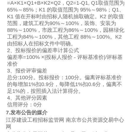
=A×K1×Q1+B×K2×Q2，Q2=1-Q1, Q1取值范围为
65%～85%；K1 的取值范围为 95%～98%；Q1、
K1 值在开标时由招标人随机抽取确定。K2 的取值
范围，建筑工程为90%～100%，装饰、安装为
88%～100%，市政工程为86%～100%，园林绿化
工程为84%～100%，其他工程 88%～100%。K2
由招标人在招标文件中明确。
2、投标报价的偏差率计算公式
偏差率=100% ×|投标人报价 - 评标基准价|/评标基
准价
3、报价评审偏差
总分:100分。投标报价：100分。偏离评标基准价
的每增加1%扣0.9分，每降低1%扣0.6分，偏离不
足1%的，按照插入法计算得分。
4、其他评分因素
信用评分：0分
7.发布公告的媒介
江苏建设工程招标监管网 南京市公共资源交易中心
网